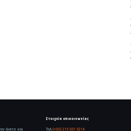
Στοιχεία επικοινωνίας
αν άνετο και
Τηλ:
(+30) 215 551 5214