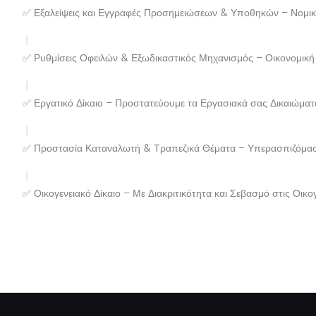
✅ Εξαλείψεις και Εγγραφές Προσημειώσεων & Υποθηκών – Νομικ
✅ Ρυθμίσεις Οφειλών & Εξωδικαστικός Μηχανισμός – Οικονομική
✅ Εργατικό Δίκαιο – Προστατεύουμε τα Εργασιακά σας Δικαιώματ
✅ Προστασία Καταναλωτή & Τραπεζικά Θέματα – Υπερασπιζόμασ
✅ Οικογενειακό Δίκαιο – Με Διακριτικότητα και Σεβασμό στις Οικογ