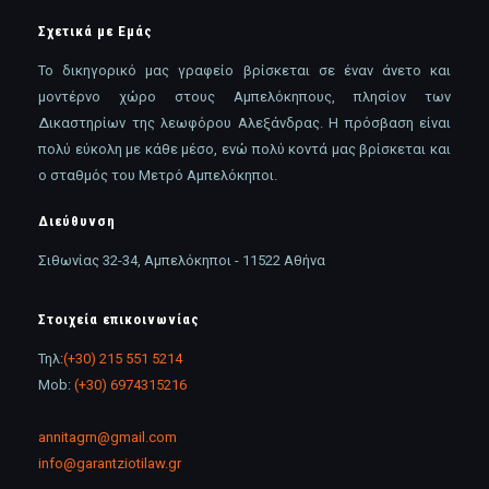
Σχετικά με Εμάς
Το δικηγορικό μας γραφείο βρίσκεται σε έναν άνετο και
μοντέρνο χώρο στους Αμπελόκηπους, πλησίον των
Δικαστηρίων της λεωφόρου Αλεξάνδρας. Η πρόσβαση είναι
πολύ εύκολη με κάθε μέσο, ενώ πολύ κοντά μας βρίσκεται και
ο σταθμός του Μετρό Αμπελόκηποι.
Διεύθυνση
Σιθωνίας 32-34, Αμπελόκηποι - 11522 Αθήνα
Στοιχεία επικοινωνίας
Τηλ:
(+30) 215 551 5214
Mob:
(+30) 6974315216
annitagrn@gmail.com
info@garantziotilaw.gr