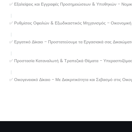
✅ Εξαλείψεις και Εγγραφές Προσημειώσεων & Υποθηκών – Νομικ
✅ Ρυθμίσεις Οφειλών & Εξωδικαστικός Μηχανισμός – Οικονομική
✅ Εργατικό Δίκαιο – Προστατεύουμε τα Εργασιακά σας Δικαιώματ
✅ Προστασία Καταναλωτή & Τραπεζικά Θέματα – Υπερασπιζόμασ
✅ Οικογενειακό Δίκαιο – Με Διακριτικότητα και Σεβασμό στις Οικογ