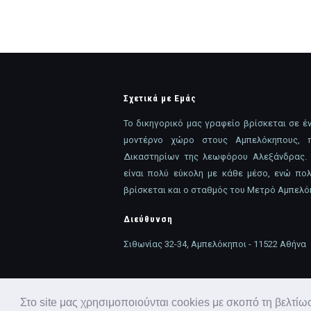
Σχετικά με Εμάς
Το δικηγορικό μας γραφείο βρίσκεται σε έν
μοντέρνο χώρο στους Αμπελόκηπους, 
Δικαστηρίων της λεωφόρου Αλεξάνδρας.
είναι πολύ εύκολη με κάθε μέσο, ενώ πο
βρίσκεται και ο σταθμός του Μετρό Αμπελό
Διεύθυνση
Σιθωνίας 32-34, Αμπελόκηποι - 11522 Αθήνα
© 2022 ΑΝΝΙΤΑ ΓΑΡΑΝΤΖΙΩΤΗ Δικηγόρος Παρ
Στο site μας χρησιμοποιούνται cookies με σκοπό τη βελτί