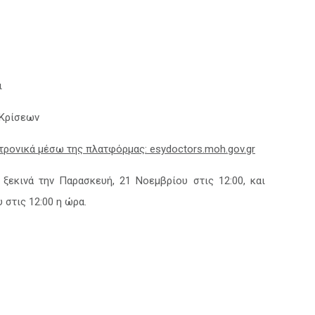
ι
 Κρίσεων
κτρονικά μέσω της πλατφόρμας: esydoctors.moh.gov.gr
εκινά την Παρασκευή, 21 Νοεμβρίου στις 12:00, και
 στις 12:00 η ώρα.