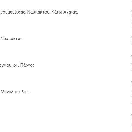
Ηγουμενίτσας, Ναυπάκτου, Κάτω Αχαΐας.
ι Ναυπάκτου.
ρινίου και Πάργας.
ι Μεγαλόπολης.