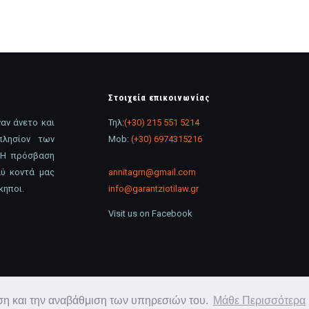
Στοιχεία επικοινωνίας
αν άνετο και
Τηλ:
(+30) 215 551 5214
πλησίον των
Mob:
(+30) 6974315216
 Η πρόσβαση
λύ κοντά μας
annitagrn@gmail.com
κηποι.
info@garantziotilaw.gr
Visit us on Facebook
' Αρείω Πάγω.
ωση και την αναβάθμιση των υπηρεσιών του.
Μάθε Περισσότερα