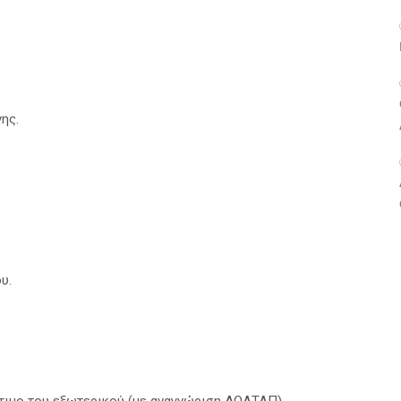
ης.
υ.