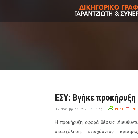
ΕΣΥ: Βγήκε προκήρυξη 
•
17 Νοεμβρίου, 2025
Blog
-
Print
PD
Η προκήρυξη αφορά θέσεις Διευθυντών
απασχόληση, ενισχύοντας κρίσι